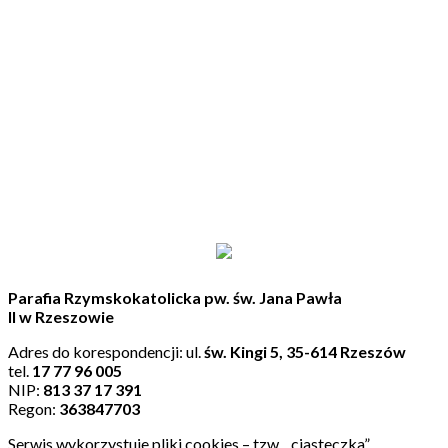
Parafia Rzymskokatolicka pw. św. Jana Pawła
II w Rzeszowie
Adres do korespondencji: ul.
św. Kingi 5, 35-614 Rzeszów
tel.
17 77 96 005
NIP:
813 37 17 391
Regon:
363847703
Serwis wykorzystuje pliki cookies – tzw. „ciasteczka”.