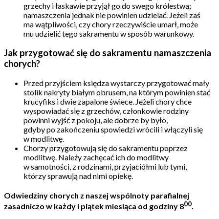
grzechy i łaskawie przyjął go do swego królestwa;
namaszczenia jednak nie powinien udzielać. Jeżeli zaś
ma wątpliwości, czy chory rzeczywiście umarł, może
mu udzielić tego sakramentu w sposób warunkowy.
Jak przygotować się do sakramentu namaszczenia
chorych?
Przed przyjściem księdza wystarczy przygotować mały
stolik nakryty białym obrusem, na którym powinien stać
krucyfiks i dwie zapalone świece. Jeżeli chory chce
wyspowiadać się z grzechów, członkowie rodziny
powinni wyjść z pokoju, ale dobrze by było,
gdyby po zakończeniu spowiedzi wrócili i włączyli się
w modlitwę.
Chorzy przygotowują się do sakramentu poprzez
modlitwę. Należy zachęcać ich do modlitwy
w samotności, z rodzinami, przyjaciółmi lub tymi,
którzy sprawują nad nimi opiekę.
Odwiedziny chorych z naszej wspólnoty parafialnej
00
zasadniczo w każdy I piątek miesiąca od godziny 8
.