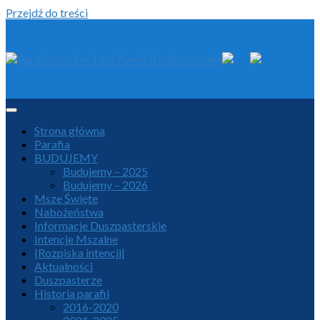
Przejdź do treści
Strona główna
Parafia
BUDUJEMY
Budujemy – 2025
Budujemy – 2026
Msze Święte
Nabożeństwa
Informacje Duszpasterskie
Intencje Mszalne
|Rozpiska intencji|
Aktualności
Duszpasterze
Historia parafii
2016-2020