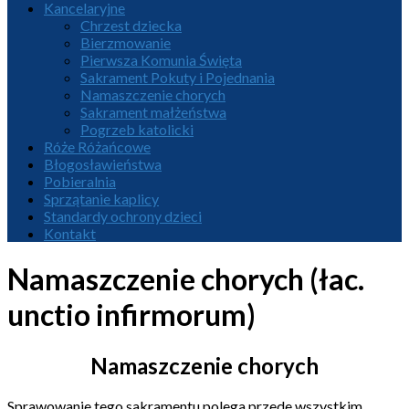
Kancelaryjne
Chrzest dziecka
Bierzmowanie
Pierwsza Komunia Święta
Sakrament Pokuty i Pojednania
Namaszczenie chorych
Sakrament małżeństwa
Pogrzeb katolicki
Róże Różańcowe
Błogosławieństwa
Pobieralnia
Sprzątanie kaplicy
Standardy ochrony dzieci
Kontakt
Namaszczenie chorych (łac.
unctio infirmorum)
Namaszczenie chorych
Sprawowanie tego sakramentu polega przede wszystkim