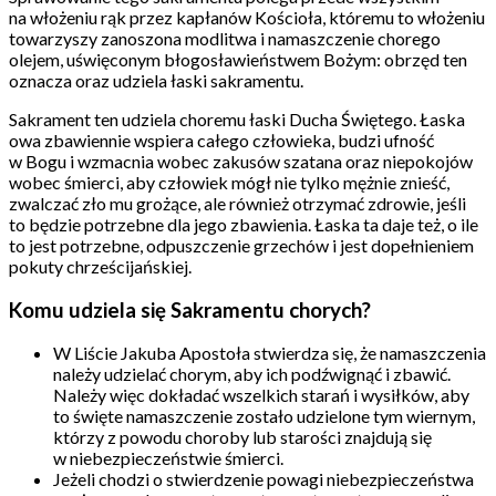
na włożeniu rąk przez kapłanów Kościoła, któremu to włożeniu
towarzyszy zanoszona modlitwa i namaszczenie chorego
olejem, uświęconym błogosławieństwem Bożym: obrzęd ten
oznacza oraz udziela łaski sakramentu.
Sakrament ten udziela choremu łaski Ducha Świętego. Łaska
owa zbawiennie wspiera całego człowieka, budzi ufność
w Bogu i wzmacnia wobec zakusów szatana oraz niepokojów
wobec śmierci, aby człowiek mógł nie tylko mężnie znieść,
zwalczać zło mu grożące, ale również otrzymać zdrowie, jeśli
to będzie potrzebne dla jego zbawienia. Łaska ta daje też, o ile
to jest potrzebne, odpuszczenie grzechów i jest dopełnieniem
pokuty chrześcijańskiej.
Komu udziela się Sakramentu chorych?
W Liście Jakuba Apostoła stwierdza się, że namaszczenia
należy udzielać chorym, aby ich podźwignąć i zbawić.
Należy więc dokładać wszelkich starań i wysiłków, aby
to święte namaszczenie zostało udzielone tym wiernym,
którzy z powodu choroby lub starości znajdują się
w niebezpieczeństwie śmierci.
Jeżeli chodzi o stwierdzenie powagi niebezpieczeństwa