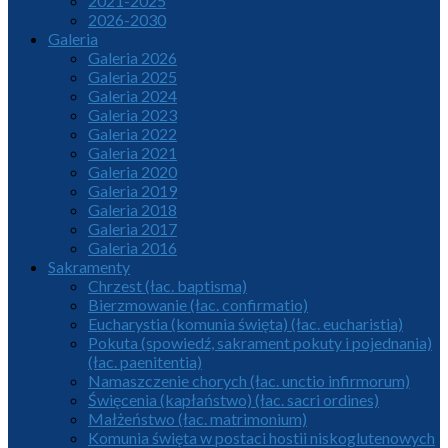
2021-2025
2026-2030
Galeria
Galeria 2026
Galeria 2025
Galeria 2024
Galeria 2023
Galeria 2022
Galeria 2021
Galeria 2020
Galeria 2019
Galeria 2018
Galeria 2017
Galeria 2016
Sakramenty
Chrzest (łac. baptisma)
Bierzmowanie (łac. confirmatio)
Eucharystia (komunia święta) (łac. eucharistia)
Pokuta (spowiedź, sakrament pokuty i pojednania)
(łac. paenitentia)
Namaszczenie chorych (łac. unctio infirmorum)
Święcenia (kapłaństwo) (łac. sacri ordines)
Małżeństwo (łac. matrimonium)
Komunia święta w postaci hostii niskoglutenowych