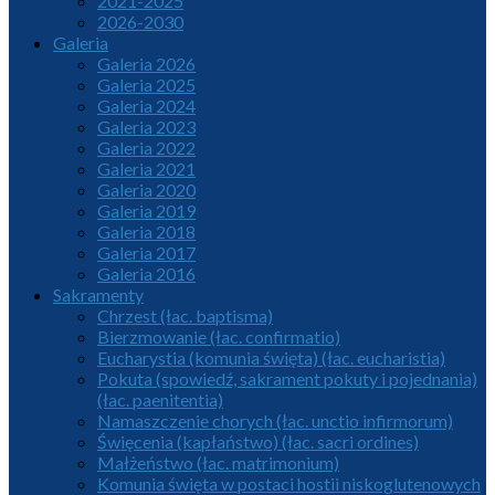
2021-2025
2026-2030
Galeria
Galeria 2026
Galeria 2025
Galeria 2024
Galeria 2023
Galeria 2022
Galeria 2021
Galeria 2020
Galeria 2019
Galeria 2018
Galeria 2017
Galeria 2016
Sakramenty
Chrzest (łac. baptisma)
Bierzmowanie (łac. confirmatio)
Eucharystia (komunia święta) (łac. eucharistia)
Pokuta (spowiedź, sakrament pokuty i pojednania)
(łac. paenitentia)
Namaszczenie chorych (łac. unctio infirmorum)
Święcenia (kapłaństwo) (łac. sacri ordines)
Małżeństwo (łac. matrimonium)
Komunia święta w postaci hostii niskoglutenowych