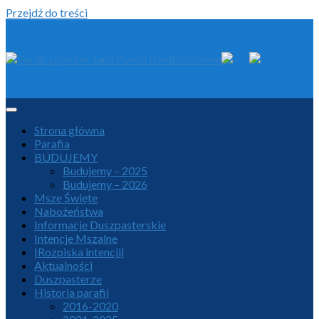
Przejdź do treści
Strona główna
Parafia
BUDUJEMY
Budujemy – 2025
Budujemy – 2026
Msze Święte
Nabożeństwa
Informacje Duszpasterskie
Intencje Mszalne
|Rozpiska intencji|
Aktualności
Duszpasterze
Historia parafii
2016-2020