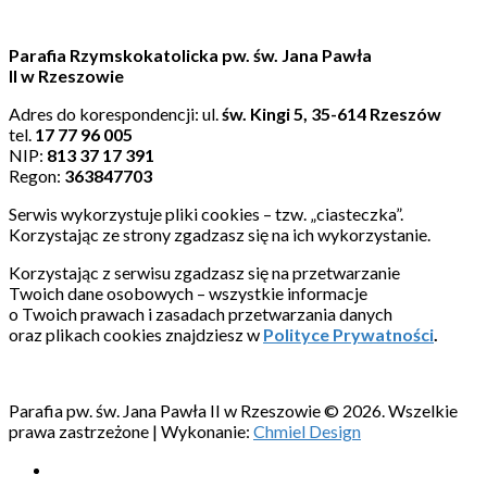
Parafia Rzymskokatolicka pw. św. Jana Pawła
II w Rzeszowie
Adres do korespondencji: ul.
św. Kingi 5, 35-614 Rzeszów
tel.
17 77 96 005
NIP:
813 37 17 391
Regon:
363847703
Serwis wykorzystuje pliki cookies – tzw. „ciasteczka”.
Korzystając ze strony zgadzasz się na ich wykorzystanie.
Korzystając z serwisu zgadzasz się na przetwarzanie
Twoich dane osobowych – wszystkie informacje
o Twoich prawach i zasadach przetwarzania danych
oraz plikach cookies znajdziesz w
Polityce Prywatności
.
Parafia pw. św. Jana Pawła II w Rzeszowie © 2026. Wszelkie
prawa zastrzeżone | Wykonanie:
Chmiel Design