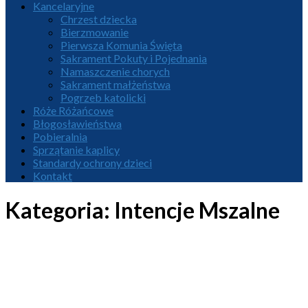
Kancelaryjne
Chrzest dziecka
Bierzmowanie
Pierwsza Komunia Święta
Sakrament Pokuty i Pojednania
Namaszczenie chorych
Sakrament małżeństwa
Pogrzeb katolicki
Róże Różańcowe
Błogosławieństwa
Pobieralnia
Sprzątanie kaplicy
Standardy ochrony dzieci
Kontakt
Kategoria:
Intencje Mszalne