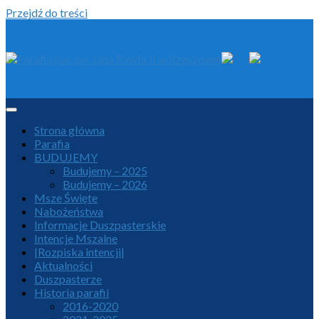
Przejdź do treści
Strona główna
Parafia
BUDUJEMY
Budujemy – 2025
Budujemy – 2026
Msze Święte
Nabożeństwa
Informacje Duszpasterskie
Intencje Mszalne
|Rozpiska intencji|
Aktualności
Duszpasterze
Historia parafii
2016-2020