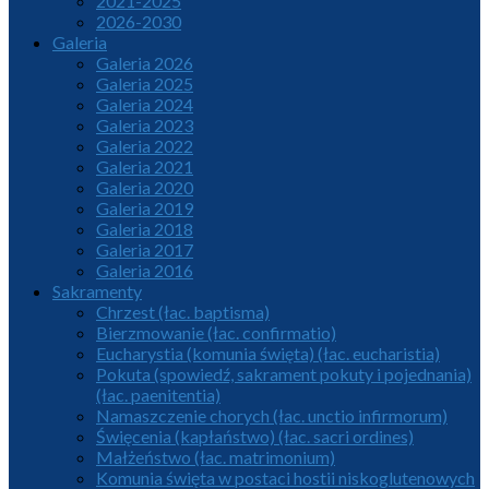
2021-2025
2026-2030
Galeria
Galeria 2026
Galeria 2025
Galeria 2024
Galeria 2023
Galeria 2022
Galeria 2021
Galeria 2020
Galeria 2019
Galeria 2018
Galeria 2017
Galeria 2016
Sakramenty
Chrzest (łac. baptisma)
Bierzmowanie (łac. confirmatio)
Eucharystia (komunia święta) (łac. eucharistia)
Pokuta (spowiedź, sakrament pokuty i pojednania)
(łac. paenitentia)
Namaszczenie chorych (łac. unctio infirmorum)
Święcenia (kapłaństwo) (łac. sacri ordines)
Małżeństwo (łac. matrimonium)
Komunia święta w postaci hostii niskoglutenowych