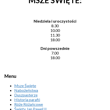
MSZE ŚWIĘTE:
Niedziela i uroczystości
8.30
10.00
11.30
18.00
Dni powszednie
7.00
18.00
Menu
Msze Święte
Nabożeństwa
Duszpasterze
Historia parafii
Róże Różańcowe
Święty Jan Paweł II