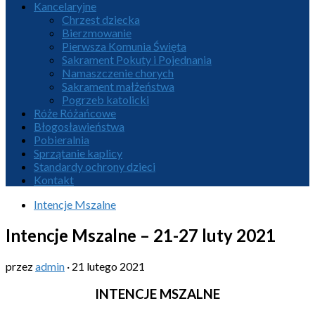
Kancelaryjne
Chrzest dziecka
Bierzmowanie
Pierwsza Komunia Święta
Sakrament Pokuty i Pojednania
Namaszczenie chorych
Sakrament małżeństwa
Pogrzeb katolicki
Róże Różańcowe
Błogosławieństwa
Pobieralnia
Sprzątanie kaplicy
Standardy ochrony dzieci
Kontakt
Intencje Mszalne
Intencje Mszalne – 21-27 luty 2021
przez
admin
·
21 lutego 2021
INTENCJE MSZALNE